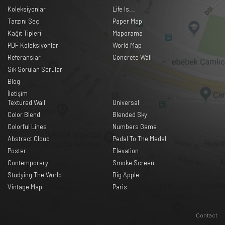
Koleksiyonlar
Life Is...
Tarzını Seç
Paper Map
Kağıt Tipleri
Maporama
PDF Koleksiyonlar
World Map
Referanslar
Concrete Wall
Sık Sorulan Sorular
Blog
İletişim
Textured Wall
Universal
Color Blend
Blended Sky
Colorful Lines
Numbers Game
Abstract Cloud
Pedal To The Medal
Poster
Elevation
Contemporary
Smoke Screen
Studying The World
Big Apple
Vintage Map
Paris
Contact