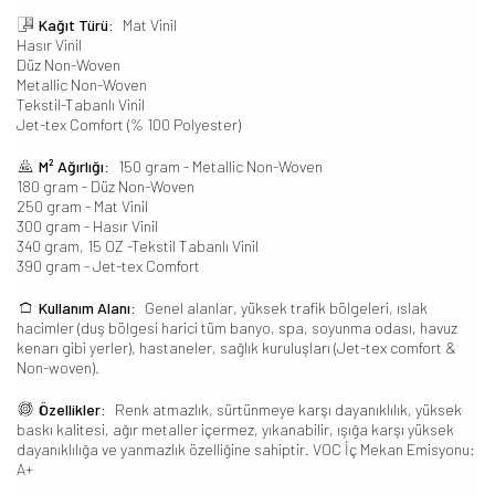
Kağıt Türü:
Mat Vinil
Hasır Vinil
Düz Non-Woven
Metallic Non-Woven
Tekstil-Tabanlı Vinil
Jet-tex Comfort (% 100 Polyester)
M² Ağırlığı:
150 gram - Metallic Non-Woven
180 gram - Düz Non-Woven
250 gram - Mat Vinil
300 gram - Hasır Vinil
340 gram, 15 OZ -Tekstil Tabanlı Vinil
390 gram - Jet-tex Comfort
Kullanım Alanı:
Genel alanlar, yüksek trafik bölgeleri, ıslak
hacimler (duş bölgesi harici tüm banyo, spa, soyunma odası, havuz
kenarı gibi yerler), hastaneler, sağlık kuruluşları (Jet-tex comfort &
Non-woven).
Özellikler:
Renk atmazlık, sürtünmeye karşı dayanıklılık, yüksek
baskı kalitesi, ağır metaller içermez, yıkanabilir, ışığa karşı yüksek
dayanıklılığa ve yanmazlık özelliğine sahiptir. VOC İç Mekan Emisyonu:
A+