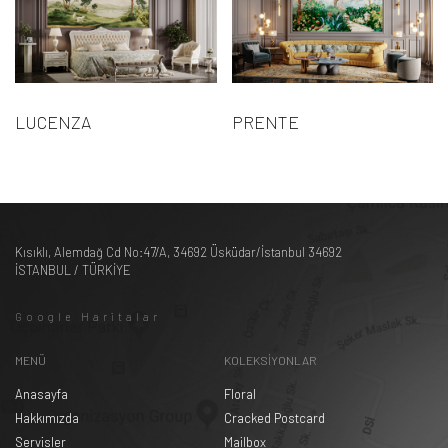
LUCENZA
PRENTE
Kısıklı, Alemdağ Cd No:47/A, 34692 Üsküdar/İstanbul 34692
İSTANBUL / TÜRKİYE
Google Haritalar
MENÜ
KOLEKSİYONLAR
Anasayfa
Floral
Hakkımızda
Cracked Postcard
Servisler
Mailbox