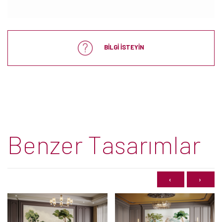
BİLGİ İSTEYİN
Benzer Tasarımlar
‹
›