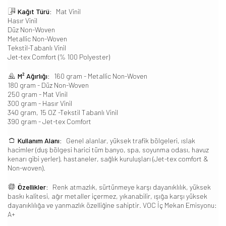
Kağıt Türü:
Mat Vinil
Hasır Vinil
Düz Non-Woven
Metallic Non-Woven
Tekstil-Tabanlı Vinil
Jet-tex Comfort (% 100 Polyester)
M² Ağırlığı:
160 gram - Metallic Non-Woven
180 gram - Düz Non-Woven
250 gram - Mat Vinil
300 gram - Hasır Vinil
340 gram, 15 OZ -Tekstil Tabanlı Vinil
390 gram - Jet-tex Comfort
Kullanım Alanı:
Genel alanlar, yüksek trafik bölgeleri, ıslak
hacimler (duş bölgesi harici tüm banyo, spa, soyunma odası, havuz
kenarı gibi yerler), hastaneler, sağlık kuruluşları (Jet-tex comfort &
Non-woven).
Özellikler:
Renk atmazlık, sürtünmeye karşı dayanıklılık, yüksek
baskı kalitesi, ağır metaller içermez, yıkanabilir, ışığa karşı yüksek
dayanıklılığa ve yanmazlık özelliğine sahiptir. VOC İç Mekan Emisyonu:
A+