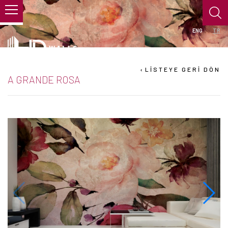
ENG
TR
›
LİSTEYE GERİ DÖN
A GRANDE ROSA