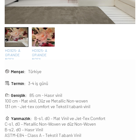
HD925- A
HD925- A
GRANDE
GRANDE
ROSA
ROSA
Menşei:
Türkiye
Termin:
3-4 iş günü
Genişlik:
85 cm - Hasır vinil
100 cm - Mat vinil, Düz ve Metallic Non-woven
131 cm - Jet-tex comfort ve Tekstil tabanlı vinil
Yanmazlık:
B-s1, d0 – Mat Vinil ve Jet-Tex Comfort
C-s1, d0 – Metallic Non-Woven ve düz Non-Woven
B-s2, d0 – Hasır Vinil
ASTM-E84 - Class A – Tekstil Tabanlı Vinil