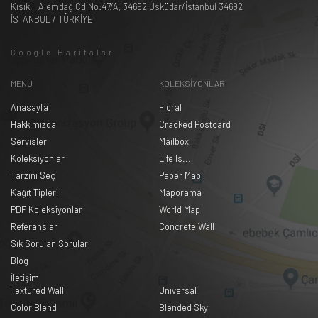
Kısıklı, Alemdağ Cd No:47/A, 34692 Üsküdar/İstanbul 34692
İSTANBUL / TÜRKİYE
Google Haritalar
MENÜ
KOLEKSİYONLAR
Anasayfa
Floral
Hakkımızda
Cracked Postcard
Servisler
Mailbox
Koleksiyonlar
Life Is...
Tarzını Seç
Paper Map
Kağıt Tipleri
Maporama
PDF Koleksiyonlar
World Map
Referanslar
Concrete Wall
Sık Sorulan Sorular
Blog
İletişim
Textured Wall
Universal
Color Blend
Blended Sky