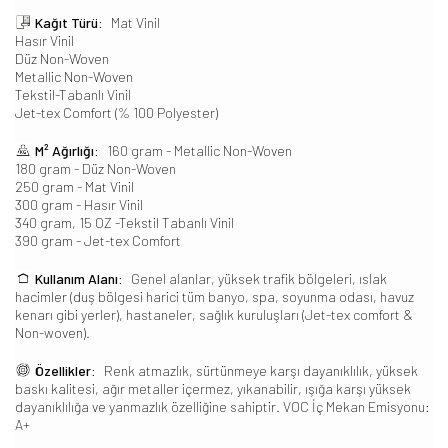
Kağıt Türü:
Mat Vinil
Hasır Vinil
Düz Non-Woven
Metallic Non-Woven
Tekstil-Tabanlı Vinil
Jet-tex Comfort (% 100 Polyester)
M² Ağırlığı:
160 gram - Metallic Non-Woven
180 gram - Düz Non-Woven
250 gram - Mat Vinil
300 gram - Hasır Vinil
340 gram, 15 OZ -Tekstil Tabanlı Vinil
390 gram - Jet-tex Comfort
Kullanım Alanı:
Genel alanlar, yüksek trafik bölgeleri, ıslak
hacimler (duş bölgesi harici tüm banyo, spa, soyunma odası, havuz
kenarı gibi yerler), hastaneler, sağlık kuruluşları (Jet-tex comfort &
Non-woven).
Özellikler:
Renk atmazlık, sürtünmeye karşı dayanıklılık, yüksek
baskı kalitesi, ağır metaller içermez, yıkanabilir, ışığa karşı yüksek
dayanıklılığa ve yanmazlık özelliğine sahiptir. VOC İç Mekan Emisyonu:
A+