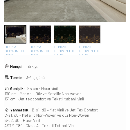
HD912A -
HD912A -
HD912B -
HD912C -
GLOW IN THE
GLOW IN THE
GLOW IN THE
GLOW IN THE
DARK
DARK
DARK
DARK
Menşei:
Türkiye
Termin:
3-4 iş günü
Genişlik:
85 cm - Hasır vinil
100 cm - Mat vinil, Düz ve Metallic Non-woven
131 cm - Jet-tex comfort ve Tekstil tabanlı vinil
Yanmazlık:
B-s1, d0 – Mat Vinil ve Jet-Tex Comfort
C-s1, d0 – Metallic Non-Woven ve düz Non-Woven
B-s2, d0 – Hasır Vinil
ASTM-E84 - Class A – Tekstil Tabanlı Vinil