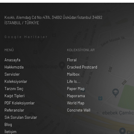
Kısıklı, Alemdağ Cd No:47/A, 34692 Üsküdar/İstanbul 34692
İSTANBUL / TÜRKİYE
Google Haritalar
MENÜ
KOLEKSİYONLAR
Anasayfa
Floral
Hakkımızda
Cracked Postcard
Servisler
Mailbox
Koleksiyonlar
Life Is...
Tarzını Seç
Paper Map
Kağıt Tipleri
Maporama
PDF Koleksiyonlar
World Map
Referanslar
Concrete Wall
Sık Sorulan Sorular
Blog
İletişim