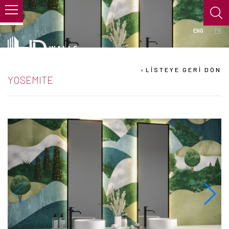
ENG
TR
›
LİSTEYE GERİ DÖN
YOSEMITE