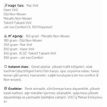
Kağıt Türü:
Mat Vinil
Hasır Vinil
Düz Non-Woven
Metallic Non-Woven
Tekstil-Tabanlı Vinil
Jet-tex Comfort (% 100 Polyester)
M² Ağırlığı:
150 gram - Metallic Non-Woven
180 gram - Düz Non-Woven
250 gram - Mat Vinil
300 gram - Hasır Vinil
340 gram, 15 OZ -Tekstil Tabanlı Vinil
390 gram - Jet-tex Comfort
Kullanım Alanı:
Genel alanlar, yüksek trafik bölgeleri, ıslak
hacimler (duş bölgesi harici tüm banyo, spa, soyunma odası, havuz
kenarı gibi yerler), hastaneler, sağlık kuruluşları (Jet-tex comfort &
Non-woven).
Özellikler:
Renk atmazlık, sürtünmeye karşı dayanıklılık, yüksek
baskı kalitesi, ağır metaller içermez, yıkanabilir, ışığa karşı yüksek
dayanıklılığa ve yanmazlık özelliğine sahiptir. VOC İç Mekan Emisyonu:
A+