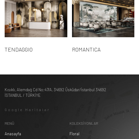
TENDAGGIO
ROMANTICA
Kısıklı, Alemdağ Cd No:47/A, 34692 Üsküdar/İstanbul 34692
İSTANBUL / TÜRKİYE
Google Haritalar
MENÜ
KOLEKSİYONLAR
Anasayfa
Floral