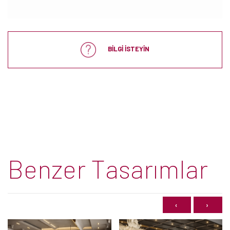
BİLGİ İSTEYİN
Benzer Tasarımlar
‹
›