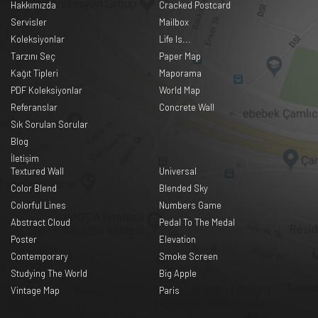
Hakkımızda
Cracked Postcard
Servisler
Mailbox
Koleksiyonlar
Life Is...
Tarzını Seç
Paper Map
Kağıt Tipleri
Maporama
PDF Koleksiyonlar
World Map
Referanslar
Concrete Wall
Sık Sorulan Sorular
Blog
İletişim
Textured Wall
Universal
Color Blend
Blended Sky
Colorful Lines
Numbers Game
Abstract Cloud
Pedal To The Medal
Poster
Elevation
Contemporary
Smoke Screen
Studying The World
Big Apple
Vintage Map
Paris