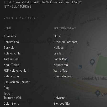
Kısıklı, Alemdağ Cd No:47/A, 34692 Üsküdar/İstanbul 34692
İSTANBUL / TÜRKİYE
Google Haritalar
MENÜ
KOLEKSİYONLAR
Anasayfa
Floral
Hakkımızda
Cracked Postcard
Servisler
Mailbox
Koleksiyonlar
Life Is...
Tarzını Seç
Paper Map
Kağıt Tipleri
Maporama
PDF Koleksiyonlar
World Map
Referanslar
Concrete Wall
Sık Sorulan Sorular
Blog
İletişim
Textured Wall
Universal
Color Blend
Blended Sky