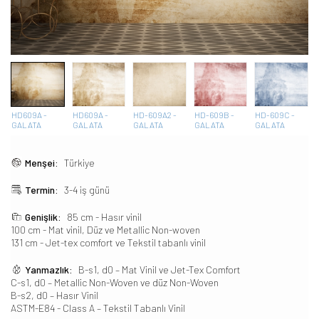
HD609A -
HD609A -
HD-609A2 -
HD-609B -
HD-609C -
GALATA
GALATA
GALATA
GALATA
GALATA
Menşei:
Türkiye
Termin:
3-4 iş günü
Genişlik:
85 cm - Hasır vinil
100 cm - Mat vinil, Düz ve Metallic Non-woven
131 cm - Jet-tex comfort ve Tekstil tabanlı vinil
Yanmazlık:
B-s1, d0 – Mat Vinil ve Jet-Tex Comfort
C-s1, d0 – Metallic Non-Woven ve düz Non-Woven
B-s2, d0 – Hasır Vinil
ASTM-E84 - Class A – Tekstil Tabanlı Vinil