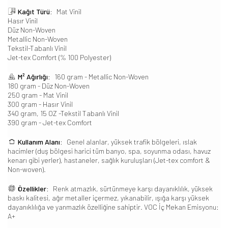
Kağıt Türü:
Mat Vinil
Hasır Vinil
Düz Non-Woven
Metallic Non-Woven
Tekstil-Tabanlı Vinil
Jet-tex Comfort (% 100 Polyester)
M² Ağırlığı:
160 gram - Metallic Non-Woven
180 gram - Düz Non-Woven
250 gram - Mat Vinil
300 gram - Hasır Vinil
340 gram, 15 OZ -Tekstil Tabanlı Vinil
390 gram - Jet-tex Comfort
Kullanım Alanı:
Genel alanlar, yüksek trafik bölgeleri, ıslak
hacimler (duş bölgesi harici tüm banyo, spa, soyunma odası, havuz
kenarı gibi yerler), hastaneler, sağlık kuruluşları (Jet-tex comfort &
Non-woven).
Özellikler:
Renk atmazlık, sürtünmeye karşı dayanıklılık, yüksek
baskı kalitesi, ağır metaller içermez, yıkanabilir, ışığa karşı yüksek
dayanıklılığa ve yanmazlık özelliğine sahiptir. VOC İç Mekan Emisyonu:
A+