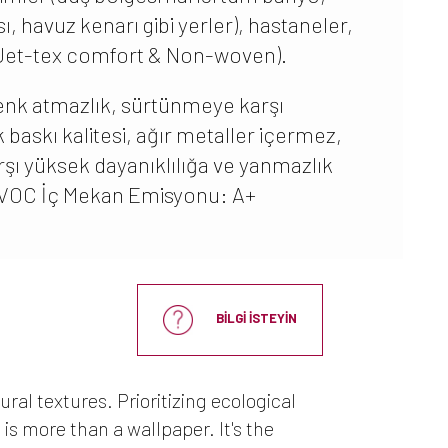
 havuz kenarı gibi yerler), hastaneler,
 (Jet-tex comfort & Non-woven).
nk atmazlık, sürtünmeye karşı
k baskı kalitesi, ağır metaller içermez,
karşı yüksek dayanıklılığa ve yanmazlık
r. VOC İç Mekan Emisyonu: A+
BİLGİ İSTEYİN
ral textures. Prioritizing ecological
is more than a wallpaper. It's the