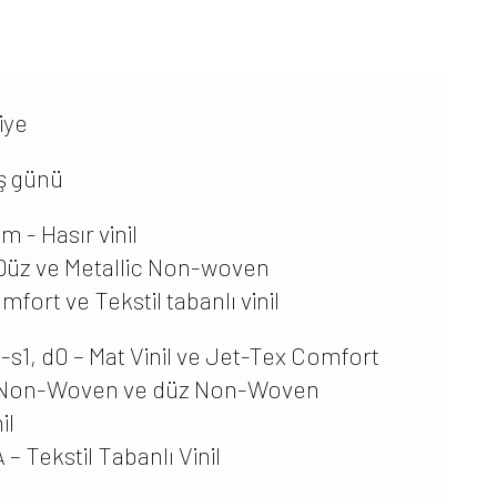
iye
iş günü
m - Hasır vinil
, Düz ve Metallic Non-woven
fort ve Tekstil tabanlı vinil
-s1, d0 – Mat Vinil ve Jet-Tex Comfort
ic Non-Woven ve düz Non-Woven
il
– Tekstil Tabanlı Vinil