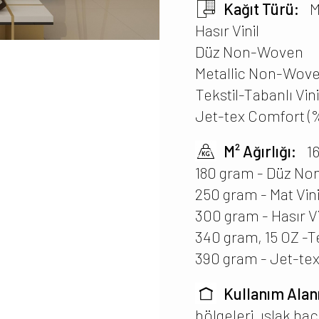
Kağıt Türü:
M
Hasır Vinil
Düz Non-Woven
Metallic Non-Wov
Tekstil-Tabanlı Vini
Jet-tex Comfort (%
M² Ağırlığı:
1
180 gram - Düz N
250 gram - Mat Vini
300 gram - Hasır Vi
340 gram, 15 OZ -Te
390 gram - Jet-te
Kullanım Alan
bölgeleri, ıslak ha