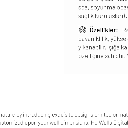
spa, soyunma odası,
sağlık kuruluşları
Özellikler:
Re
dayanıklılık, yükse
yıkanabilir, ışığa 
özelliğine sahipti
 nature by introducing exquisite designs printed on natu
ustomized upon your wall dimensions. Hd Walls Digital 