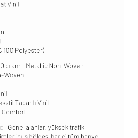
at Vinil
en
l
 100 Polyester)
60 gram - Metallic Non-Woven
on-Woven
l
nil
kstil Tabanlı Vinil
x Comfort
ı:
Genel alanlar, yüksek trafik
cimler (duş bölgesi harici tüm banyo,