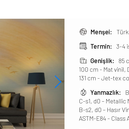
Menşei:
Türk
Termin:
3-4 
Genişlik:
85 c
100 cm - Mat vinil
131 cm - Jet-tex com
Yanmazlık:
B
C-s1, d0 – Metall
B-s2, d0 – Hasır Vin
ASTM-E84 - Class A 