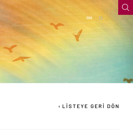
ENG
TR
›
LİSTEYE GERİ DÖN